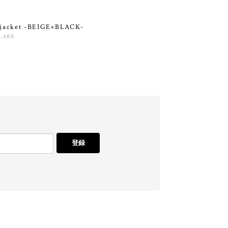
 jacket -BEIGE×BLACK-
1,480
登録