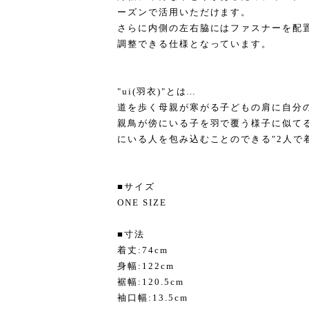
ーズンで活用いただけます。
さらに内側の左右脇にはファスナーを配
調整できる仕様となっています。
"ui(羽衣)"とは…
道を歩く母親が寒がる子どもの肩に自分
親鳥が傍にいる子を羽で覆う様子に似てるこ
にいる人を包み込むことのできる"2人で
■サイズ
ONE SIZE
■寸法
着丈:74cm
身幅:122cm
裾幅:120.5cm
袖口幅:13.5cm