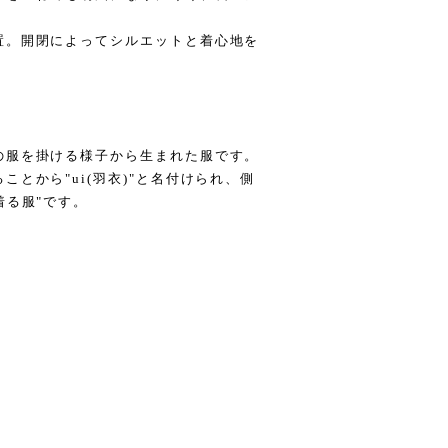
置。開閉によってシルエットと着心地を
の服を掛ける様子から生まれた服です。
とから"ui(羽衣)"と名付けられ、側
着る服"です。