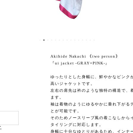
Akihide Nakachi ｟two person｠
『ui jacket -GRAY×PINK-』
ゆったりとした身幅に、鮮やかなピンク
高いジャケットです。
左右の肩先は衿のような独特の構造で、
ます。
袖は着物のようにゆるやかに垂れ下がる
とが可能です。
そのためノースリーブ風の着こなしから
タイリングに対応します。
け
身幅に十分なゆとりがあるため、インナ