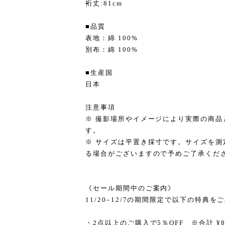
裄丈:81cm
■品質
表地：綿 100%
別布：綿 100%
■生産国
日本
注意事項
※ 撮影場所やイメージにより実際の商
す。
※ サイズは平置き採寸です。サイズを
る場合がございますので予めご了承くだ
《セール期間中のご案内》
11/20–12/7の期間限定で以下の特典
・2点以上のご購入で5％OFF ※合計 ¥8