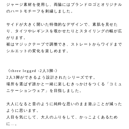
ジャージ素材を使用し、両脇にはブランドロゴとオリジナル
のハートモチーフを刺繍しました。
サイドが大きく開いた特徴的なデザインで、素肌を見せた
り、タイツやレギンスを覗かせたりとスタイリングの幅が広
がります。
裾はマジックテープで調整でき、ストレートからワイドまで
シルエットの変化を楽しめます。
《three legged -2人3脚-》
2人3脚ができるよう設計されたシリーズです。
場所を選ばず誰かと一緒に楽しむきっかけをつくる「コミュ
ニケーションウェア」を目指しました。
⁡
大人になると昔のように純粋な思いのまま遊ぶことが減った
ように思います。
人目を気にして、大人のふりをして、かっこよくあるため
に…。