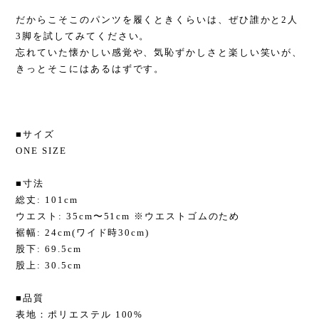
⁡
だからこそこのパンツを履くときくらいは、ぜひ誰かと2人
3脚を試してみてください。
忘れていた懐かしい感覚や、気恥ずかしさと楽しい笑いが、
きっとそこにはあるはずです。
■サイズ
ONE SIZE
■寸法
総丈: 101cm
ウエスト: 35cm〜51cm ※ウエストゴムのため
裾幅: 24cm(ワイド時30cm)
股下: 69.5cm
股上: 30.5cm
■品質
表地：ポリエステル 100%