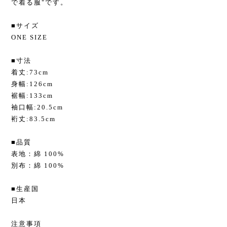
で着る服"です。
■サイズ
ONE SIZE
■寸法
着丈:73cm
身幅:126cm
裾幅:133cm
袖口幅:20.5cm
裄丈:83.5cm
■品質
表地：綿 100%
別布：綿 100%
■生産国
日本
注意事項