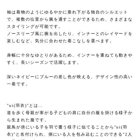
袖は着物のようにゆるやかに垂れ下がる独自のシルエット
で、複数の位置から腕を通すことができるため、さまざまな
スタイリングが可能です。
ノースリーブ風に腕を出したり、インナーとのレイヤードを
楽しむなど、気分に合わせた着こなしを選べます。
身幅に十分なゆとりがあるため、インナーを重ねても動きや
すく、長いシーズンで活躍します。
深いネイビーにブルーの差し色が映える、デザイン性の高い
一着です。
"ui(羽衣)"とは…
道を歩く母親が寒がる子どもの肩に自分の服を掛ける様子か
ら生まれた服です。
親鳥が傍にいる子を羽で覆う様子に似てることから"ui(羽
衣)"と名付けられ、側にいる人を包み込むことのできる"2人