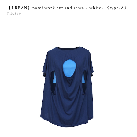
【LREAN】patchwork cut and sewn - white- 《type-A》
¥13,860