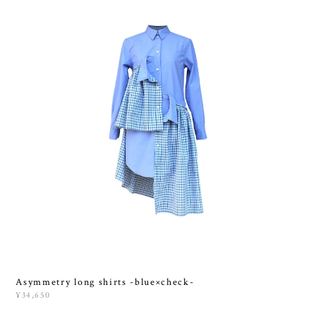
Asymmetry long shirts -blue×check-
¥34,650